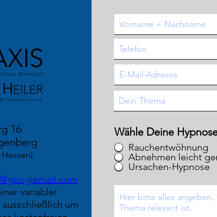
rg 16
Wähle Deine Hypnose
genberg
Rauchentwöhnung
 Hessen)
Abnehmen leicht g
Ursachen-Hypnose
er@googlemail.com
ner variabler
h ausschließlich um