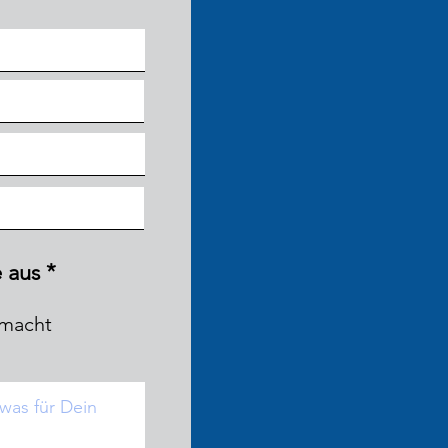
 aus
*
emacht