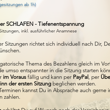
lgesitzungen ab 1h)
ser SCHLAFEN - Tiefenentspannung
 Sitzungen, inkl. ausführlicher Anamnese
r Sit
zungen richtet sich individuell nach Dir,
ünschen.
gatorische Thema des Bezahlens gleich im Vorf
de
umso entspannter in die Sitzung starten kön
er
im Voraus
fällig und kann per
PayPal
, per
Übe
inn der ersten Sitzung
beglichen werden.
 Terminen
kannst Du in Absprache auch gerne i
n zahlen.