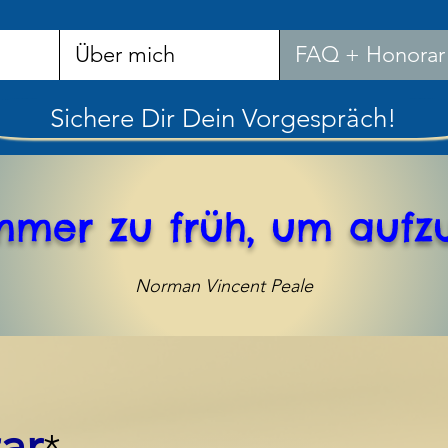
Über mich
FAQ + Honorar
Sichere Dir Dein Vorgespräch!
 immer zu früh, um aufz
Norman Vincent Peale
ar