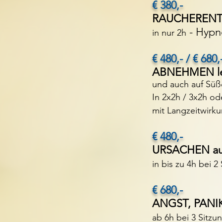
€ 380,-
RAUCHEREN
- Hypn
in nur 2h
€ 480,- / € 680,
ABNEHMEN le
und auch auf Süß
In 2x2h / 3x2h od
mit Langzeitwirku
€ 480,-
URSACHEN au
in bis zu 4h bei 2
€ 680,-
ANGST, PANIK
ab 6h bei 3 Sitzu