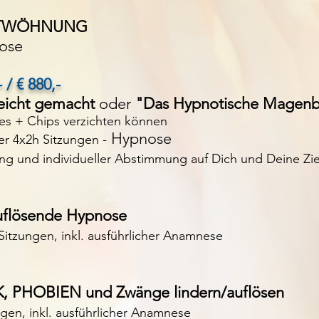
TWÖHNUNG
ose
- / € 880,-
icht gemacht
oder
"Das Hypnotische Magen
es + Chips verzichten können
Hypnose
er 4x2h Sitzungen
-
ng und individueller Abstimmung auf Dich und Deine Zie
flösende Hypnose
 Sitzungen, inkl. ausführlicher Anamnese
, PHOBIEN und Zwänge lindern/auflösen
ngen, inkl. ausführlicher Anamnese