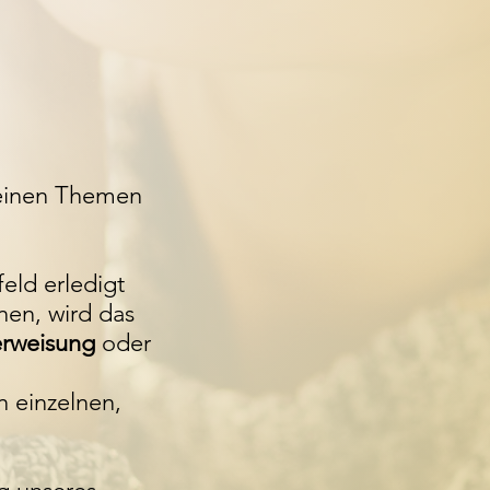
 Deinen Themen
eld erledigt
nen, wird das
rweisung
oder
n einzelnen,