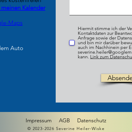
nes kostenfreien
r meinen Kalender
gle-Maps
Hiermit stimme ich der 
Kontaktdaten zur Beantw
Anfrage sowie der Datens
und bin mir darüber bewus
 dem Auto
auch im Nachhinein per E
severine.heiler@googlem
kann.
Link zum Datenschu
Absend
Impressum
AGB
Datenschutz
© 2023-2026 Severine Heiler-Wiske