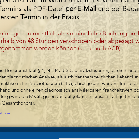
g
erhältst Du auf Wunsch nach der Vereinbarun
Termins als PDF-Datei
per E-Mail
und bei Bedarf
ersten Te
rmin in der Prax
is.
ine gelten rechtlich al
s verbindliche Buchung un
nerhalb von 48 Stunden verschoben oder abgesagt 
ahrgenommen werden können
.
(siehe auch
AGB
)
e Honorar ist laut § 4, Nr. 14a UStG umsatzsteuerfrei, da die hier 
 der diagnostischen Analyse, als auch der therapeutischen Behandlu
lpraktikerin für Psychotherapie (HPG) durchgeführt werden. Im Falle 
Behandlung ohne einen diagnostisch analysierbaren Krankheitswert od
tung wird die MwSt. gesondert aufgeführt. In diesem Fall gelten di
ls Gesamthonorar.
ik.com