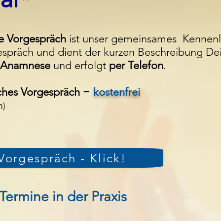
*
e Vor
gespräch
ist unser gemeinsames
Kennenl
espräch und dient der kurzen Beschreibung D
t-Anamnese
und erfolgt
per Telefon
.
sches Vorgespräch
=
kostenfrei
n
)
Vorgespräch - Klick!
Termine in der Praxis