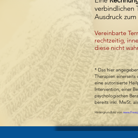
Eine
Rechnun
verbindlichen 
Ausdruck zum 
Vereinbarte Term
rechtzeitig, in
diese nicht w
* Das hier angegeben
Therapien einerseits
eine autorisierte Hei
Intervention, einer 
psychologischen Bera
bereits inkl. MwSt. a
Hintergrundbild von
www.Freep