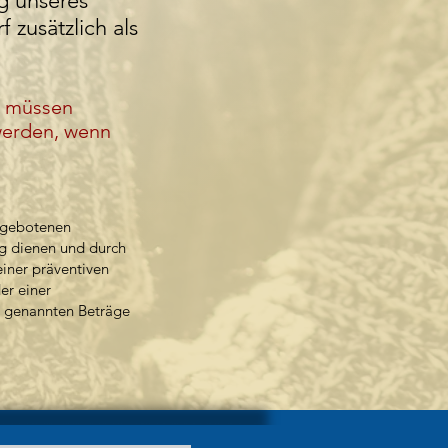
g unseres
 zusätzlich als
d müssen
werden, wenn
angebotenen
ng dienen und durch
einer präventiven
er einer
e genannten Beträge