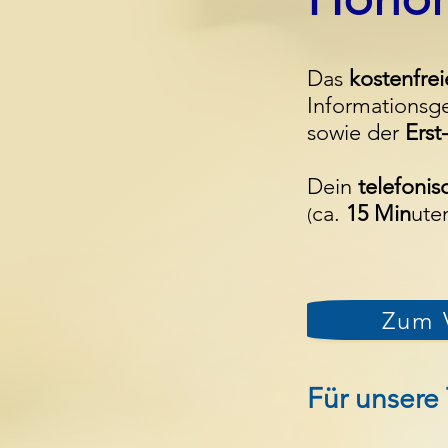
Das
kostenfrei
Informationsg
sowie der
Ers
Dein
telefoni
ca.
15 Min
ute
(
Zum 
Für unsere 