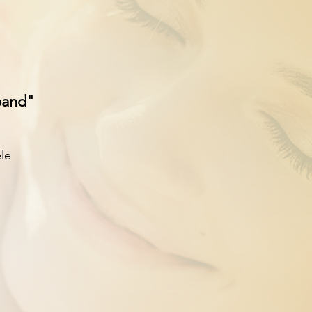
band"
le