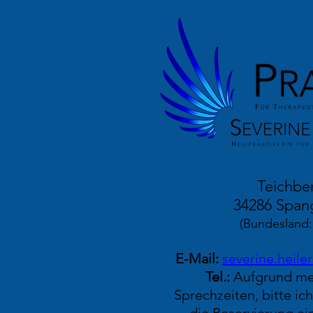
Teichbe
34286 Span
(Bundesland:
E-Mail:
severine.heil
Tel.:
Aufgrund mei
Sprechzeiten, bitte ic