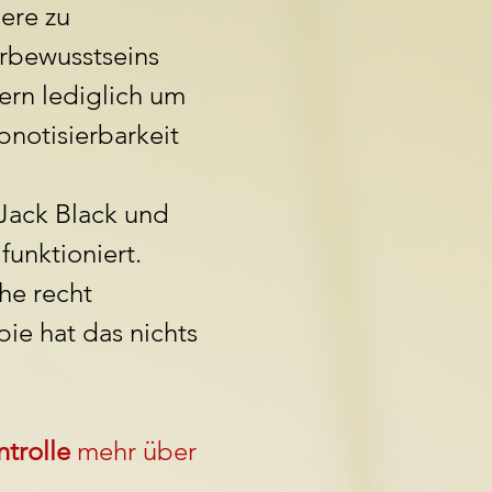
ere zu
erbewusstseins
ern lediglich um
notisierbarkeit
 Jack Black und
unktioniert.
he recht
ie hat das nichts
trolle
mehr über