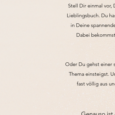
Stell Dir einmal vor,
Lieblingsbuch.
Du ha
in Deine spannende 
Dabei bekommst 
Oder Du gehst einer 
Thema einsteigst. 
fast völlig aus u
G
enauso is
t