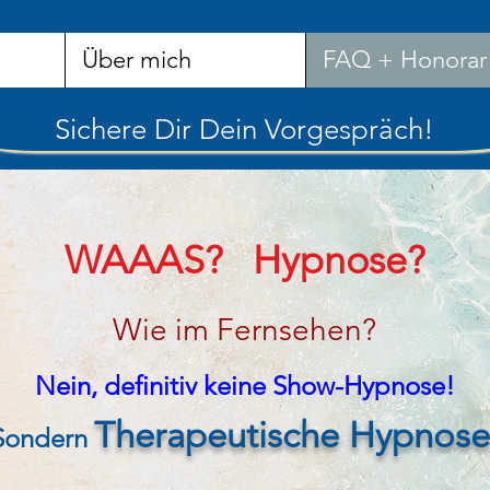
Über mich
FAQ + Honorar
Sichere Dir Dein Vorgespräch!
WAAAS? Hypnose?
Wie im Fernse
h
e
n?
Nein, definitiv keine
Show-Hypnose
!
Therape
utische Hypnose
Sondern