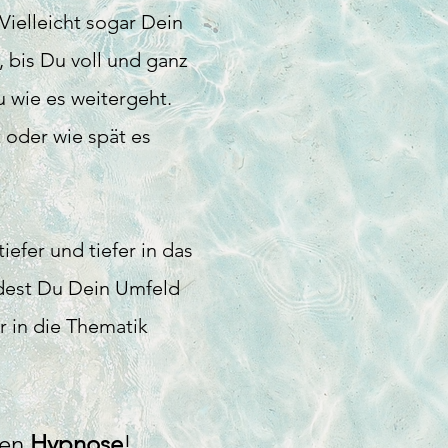
Vielleicht sogar Dein
, bis Du
voll und ganz
u
wie es
weitergeht.
oder wie spät es
fer und tiefer in das
dest Du Dein Umfeld
r in die
Thematik
en
Hypn
o
se
!