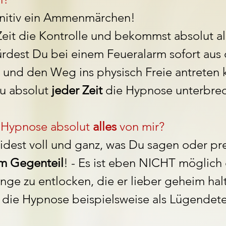
finitiv ein Ammenmärchen!
Zeit die Kontrolle und bekommst absolut al
ürdest Du bei einem Feueralarm sofort aus
 und den Weg ins physisch Freie antreten 
u absolut
jeder Zeit
die Hypnose unterbre
r Hypnose absolut
alles
von mir?
dest voll und ganz, was Du sagen oder p
m Gegenteil
!
- Es ist eben NICHT möglic
nge zu entlocken, die er lieber geheim hal
t die Hypnose beispielsweise als Lügendete