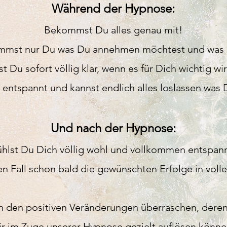
Während der Hypno
se:
Bekommst Du alles genau mit!
immst nur Du
was Du annehmen möchtest und was 
st Du
sofort völlig klar, wenn es für Dich wichtig wi
g entspannt und kannst endlich alles loslassen was 
Und nach der Hypnose:
ühlst Du Dich völlig wohl und vollkommen entspann
n Fall schon bald die gewünschten Erfolge in vol
on den positiven Veränderungen überraschen, dere
ir im Zuge unserer Hypnose gezielt auflösen könne