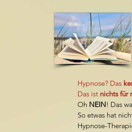
Hypnose? Das
ke
Das ist
nichts für
Oh
NEIN
! Das w
So etwas hat nicht
Hypnose-Therapie