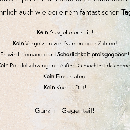
hnlich auch wie bei einem fantastischen
Ta
Kein
Ausge
lief
ertsein
!
Kein
Vergessen von Namen oder Zahlen!
Es wird niemand der
Lächerlichkeit preisgegeben
!
Kein
Pendelschwin
gen!
(
Außer
Du möchtest das gerne
Kein
Einschl
a
fen!
Kein
Knock-Out!
Ganz im Gegente
il!