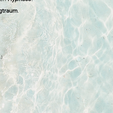
gtraum
.
.)