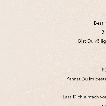
Best
Bi
Bist Du völli
F
Kannst Du im beste
Lass Dich einfach v
w