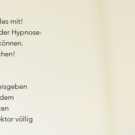
les mit!
 der Hypnose-
können.
chen!
reisgeben
h dem
ten
ktor völlig