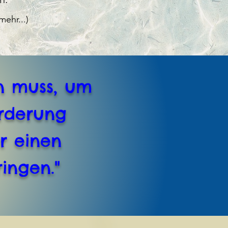
mehr...)
un muss, um
orderung
r einen
ingen."