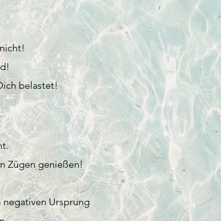
nicht!
rd!
Dich belastet!
t.
len Zügen genießen!
n negativen Ursprung
n.