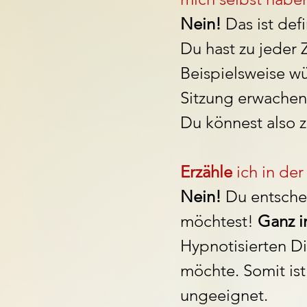
Nein!
Da
s ist de
Du hast zu jeder 
Beispielsweise w
Sitzung erwachen
Du könnest also z
Erzähle
ich in de
Nein!
Du entschei
möchtest!
Ganz i
Hypnotisierten Di
möchte.
Somit is
ungeeignet.