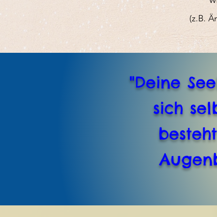
(z.B.
Än
"Deine See
sich se
besteht
Augenb